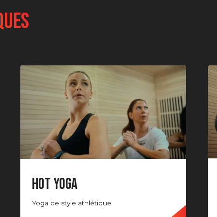
ques
HOT YOGA
Yoga de style athlétique